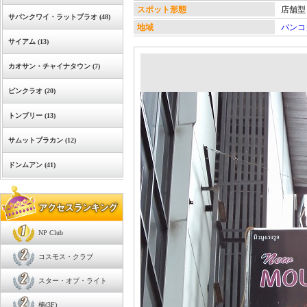
スポット形態
店舗型
サパンクワイ・ラットプラオ (48)
地域
バンコ
サイアム (13)
カオサン・チャイナタウン (7)
ピンクラオ (20)
トンブリー (13)
サムットプラカン (12)
ドンムアン (41)
NP Club
コスモス・クラブ
スター・オブ・ライト
楠(3F)