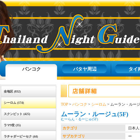
バンコク
パタヤ周辺
タイ
全地区 (832)
シーロム (174)
TOP
>
バンコク
>
シーロム
> ムーラン・ルージュ
ムーラン・ルージュ(5F)
スクンビット (425)
むーらん・るーじゅ(5F)
ラマ9世 (35)
カテゴリ
日本人
サブカテゴリ
ー
ラチャダーピーセク (44)