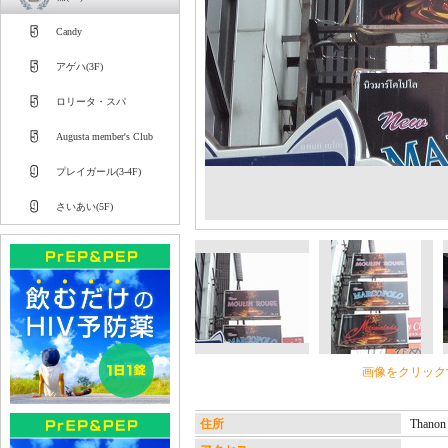
Candy
アゲハ(3F)
ロリータ・スパ
Augusta member's Club
プレイガール(3-4F)
さいあい(5F)
画像をクリック
住所
Thano