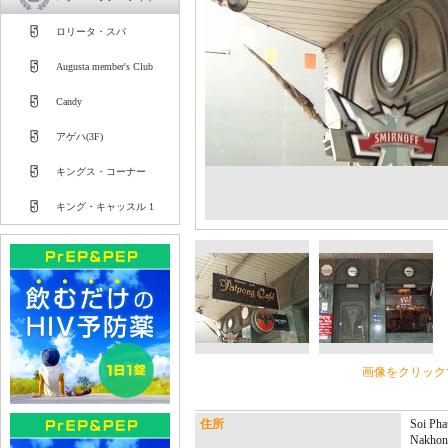
ロリータ・スパ
Augusta member's Club
Candy
アゲハ(3F)
キングス・コーナー
キング・キャッスル 1
画像をクリック
住所
Soi Pha
Nakho