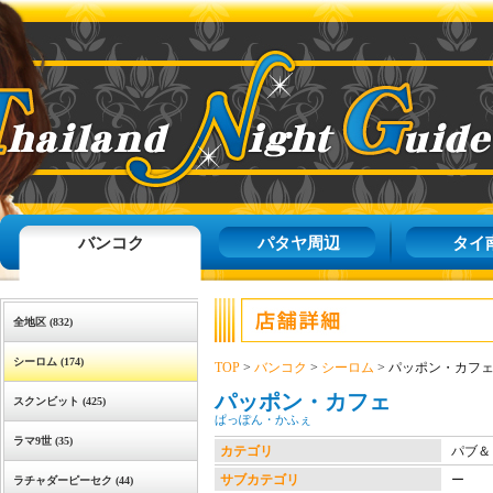
バンコク
パタヤ周辺
タイ
全地区 (832)
シーロム (174)
TOP
>
バンコク
>
シーロム
> パッポン・カフ
パッポン・カフェ
スクンビット (425)
ぱっぽん・かふぇ
ラマ9世 (35)
カテゴリ
パブ＆
サブカテゴリ
ー
ラチャダーピーセク (44)