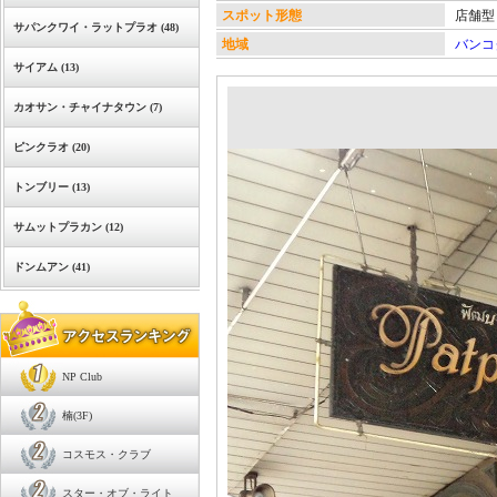
スポット形態
店舗型
サパンクワイ・ラットプラオ (48)
地域
バンコ
サイアム (13)
カオサン・チャイナタウン (7)
ピンクラオ (20)
トンブリー (13)
サムットプラカン (12)
ドンムアン (41)
NP Club
楠(3F)
コスモス・クラブ
スター・オブ・ライト