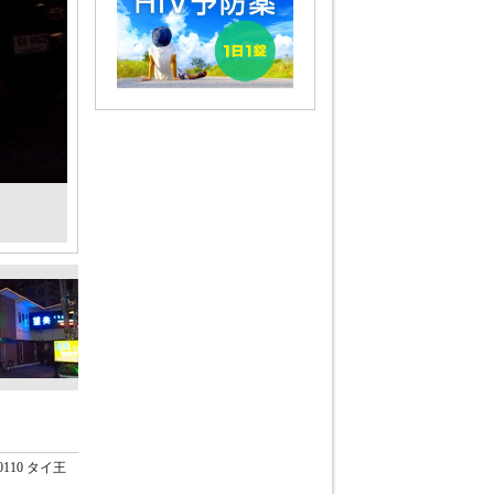
10110 タイ王