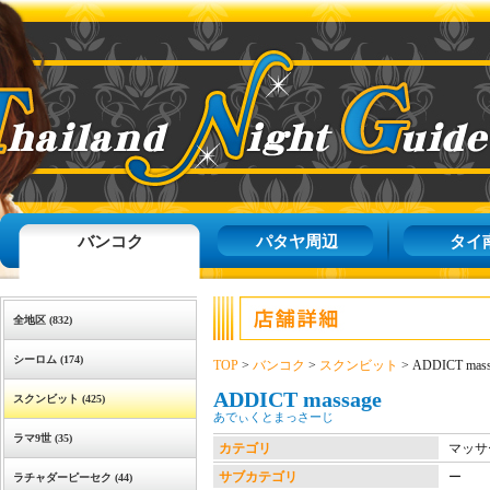
バンコク
パタヤ周辺
タイ
全地区 (832)
シーロム (174)
TOP
>
バンコク
>
スクンビット
> ADDICT mass
ADDICT massage
スクンビット (425)
あでぃくとまっさーじ
ラマ9世 (35)
カテゴリ
マッサ
サブカテゴリ
ー
ラチャダーピーセク (44)