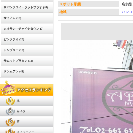
スポット形態
店舗型
サパンクワイ・ラットプラオ (48)
地域
バンコ
サイアム (13)
カオサン・チャイナタウン (7)
ピンクラオ (20)
トンブリー (13)
サムットプラカン (12)
ドンムアン (41)
楓
みゆき
茜
メイフェアー